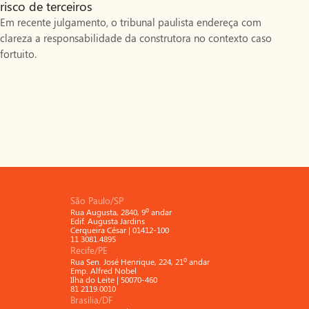
risco de terceiros
Em recente julgamento, o tribunal paulista endereça com
clareza a responsabilidade da construtora no contexto caso
fortuito.
São Paulo/SP
Rua Augusta, 2840, 9º andar
Edif. Augusta Jardins
Cerqueira César | 01412-100
11 3081.4895
Recife/PE
Rua Sen. José Henrique, 224, 21º andar
Emp. Alfred Nobel
Ilha do Leite | 50070-460
81 2119.0010
Brasília/DF