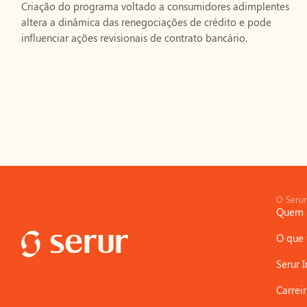
Criação do programa voltado a consumidores adimplentes
altera a dinâmica das renegociações de crédito e pode
influenciar ações revisionais de contrato bancário.
O Serur
Quem 
O que
Serur I
Carrei