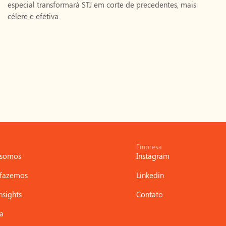
especial transformará STJ em corte de precedentes, mais
célere e efetiva
Empresa
somos
Instagram
 fazemos
Linkedin
nsights
Contato
ra