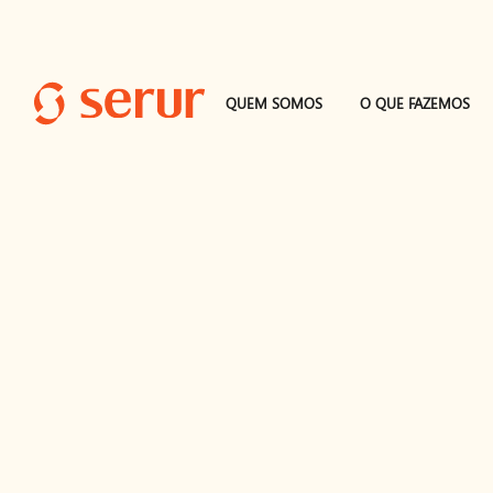
QUEM SOMOS
O QUE FAZEMOS